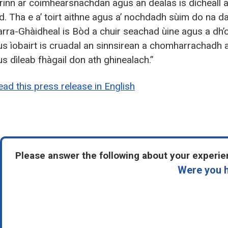
 rinn ar coimhearsnachdan agus an dealas is dìcheall 
ad. Tha e a’ toirt aithne agus a’ nochdadh sùim do na d
arra-Ghàidheal is Bòd a chuir seachad ùine agus a dh’
us ìobairt is cruadal an sinnsirean a chomharrachadh 
us dìleab fhàgail don ath ghinealach.”
ead this press release in English
Please answer the following about your experien
Were you h