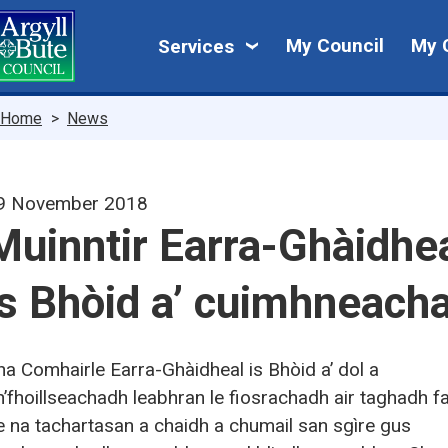
Skip
My
to
My Council
My 
Services
main
Council
content
Breadcrumbs
Home
News
9 November 2018
Muinntir Earra-Ghàidhe
is Bhòid a’ cuimhneach
ha Comhairle Earra-Ghàidheal is Bhòid a’ dol a
h’fhoillseachadh leabhran le fiosrachadh air taghadh f
e na tachartasan a chaidh a chumail san sgìre gus