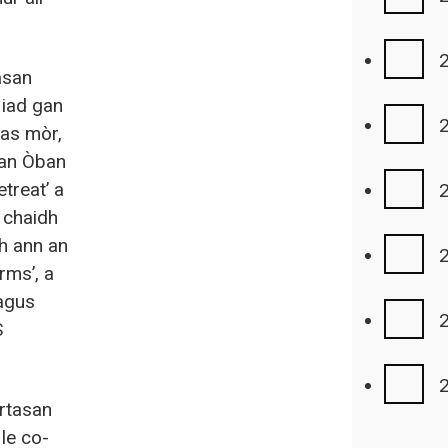
asan
 iad gan
tas mòr,
san Òban
treat’ a
 chaidh
h ann an
rms’, a
 agus
S
artasan
le co-