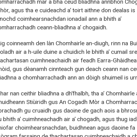
omharrachadh mar a bha ceud bliadhna annbhon Cho
hòr, agus tha e cuideachd a’ toirt aithne don dealas is 
 nochd coimhearsnachdan ionadail ann a bhith a’
omharrachadh ceann-bliadhna a’ chogaidh.
ig coinneamh den làn Chomhairle an-diugh, rinn na Bui
ladh air a h-uile duine a chuidich le bhith a’ cumail sr
hachartasan cuimhneachaidh air feadh Earra-Ghàidheal
hòid, gus dèanamh cinnteach gun deach ceann nan c
liadhna a chomharrachadh ann an dòigh shuimeil is ur
har nan ceithir bliadhna a dh’fhalbh, tha a’ Chomhairle 
huidheann Stiùiridh gus An Cogadh Mòr a Chomharrac
brachadh gu cruaidh gus daoine de gach aois a bhro
u bhith a’ cuimhneachadh air a’ chogadh, agus thug iad
hiofar choimhearsnachdan, buidhnean agus daoine fa 
rògram farsaing de thachartasan cuimhneachaidh a ch