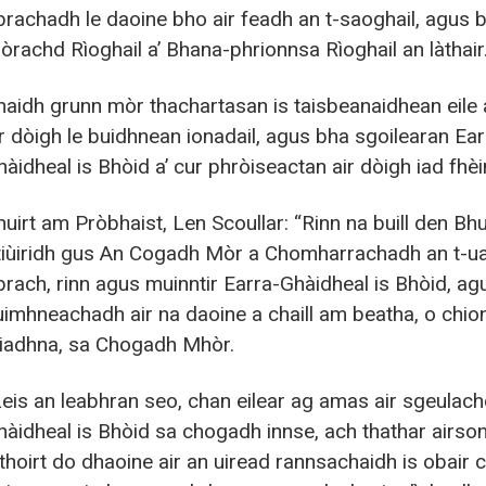
brachadh le daoine bho air feadh an t-saoghail, agus 
òrachd Rìoghail a’ Bhana-phrionnsa Rìoghail an làthair
haidh grunn mòr thachartasan is taisbeanaidhean eile 
ir dòigh le buidhnean ionadail, agus bha sgoilearan Ear
hàidheal is Bhòid a’ cur phròiseactan air dòigh iad fhèi
huirt am Pròbhaist, Len Scoullar: “Rinn na buill den Bh
tiùiridh gus An Cogadh Mòr a Chomharrachadh an t-u
brach, rinn agus muinntir Earra-Ghàidheal is Bhòid, agu
uimhneachadh air na daoine a chaill am beatha, o chio
liadhna, sa Chogadh Mhòr.
Leis an leabhran seo, chan eilear ag amas air sgeulach
hàidheal is Bhòid sa chogadh innse, ach thathar airs
 thoirt do dhaoine air an uiread rannsachaidh is obair 