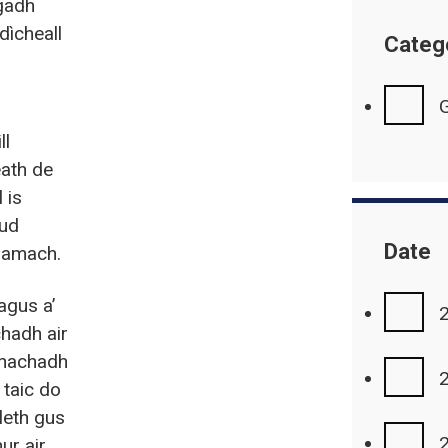
gadh
dìcheall
Categ
G
ll
eath de
 is
eud
Date
ramach.
agus a’
hadh air
snachadh
 taic do
leth gus
ur air